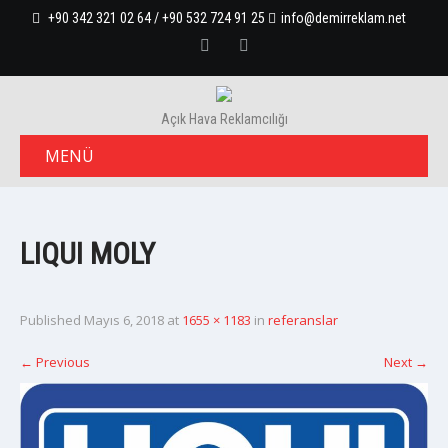
+90 342 321 02 64 / +90 532 724 91 25
info@demirreklam.net
Açık Hava Reklamcılığı
MENÜ
LIQUI MOLY
Published
Mayıs 6, 2018
at
1655 × 1183
in
referanslar
←
Previous
Next
→