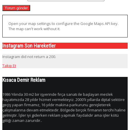
Open your map settings to configure the Google Maps API key.
The map can't work without it.
Instagram Son Hareketler
Instagram did not return a 200.
Takip Et
Kısaca Demir Reklam
1986 Yılında 30 m2 bir işyerinde fırça sanatı ile başlayan meslek
hayatımızda 28 yıldır hizmet vermekteyiz. 2000'li yıllarda dijital sektöre
geçiş yapan firmamız, 16 yıldır makina parkurunu genişleterek
çalışmalarına devam etmektedir. Bölgede birçok firmanın tercihi haline
gelmiştir. İşler iyi giderken reklam yapmak faydalıdır ama işler kötü
gittiği zaman zaruridir..