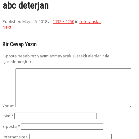
abc deterjan
Published
Mayıs 6, 2018
at
1132 × 1250
in
referanslar
Next
→
Bir Cevap Yazın
E-posta hesabınız yayımlanmayacak.
Gerekli alanlar
*
ile
işaretlenmişlerdir
Yorum
İsim
*
E-posta
*
İnternet sitesi