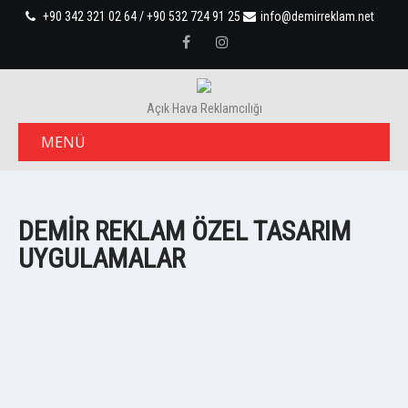
+90 342 321 02 64 / +90 532 724 91 25
info@demirreklam.net
Açık Hava Reklamcılığı
MENÜ
DEMIR REKLAM ÖZEL TASARIM
UYGULAMALAR
zeki eser
şekeroğlu5
şekeroğlu4