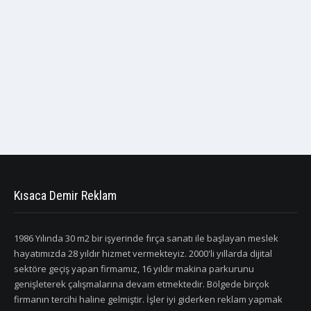
enfesya
dominos4
dominos3
dominos2
dominos1
dominos
dex
berasmus
aydoğan
Kısaca Demir Reklam
1986 Yılında 30 m2 bir işyerinde fırça sanatı ile başlayan meslek
hayatımızda 28 yıldır hizmet vermekteyiz. 2000'li yıllarda dijital
sektöre geçiş yapan firmamız, 16 yıldır makina parkurunu
genişleterek çalışmalarına devam etmektedir. Bölgede birçok
firmanın tercihi haline gelmiştir. İşler iyi giderken reklam yapmak