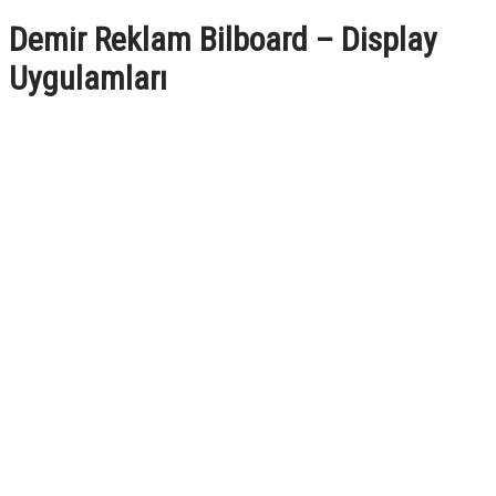
Demir Reklam Bilboard – Display
Uygulamları
tmmob örümcek stand1
tmmob örümcek stand
mahmood örümcek stand1