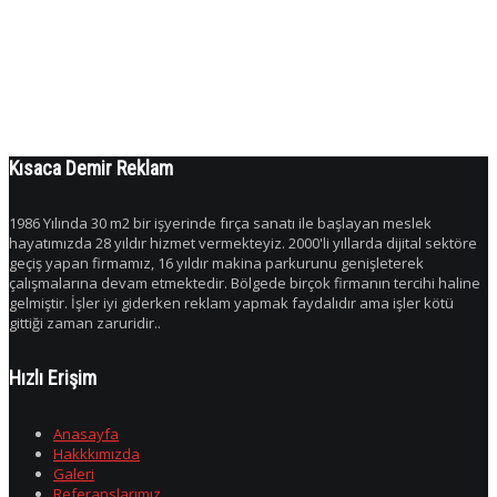
forum bilboard
Kısaca Demir Reklam
1986 Yılında 30 m2 bir işyerinde fırça sanatı ile başlayan meslek
hayatımızda 28 yıldır hizmet vermekteyiz. 2000'li yıllarda dijital sektöre
geçiş yapan firmamız, 16 yıldır makina parkurunu genişleterek
çalışmalarına devam etmektedir. Bölgede birçok firmanın tercihi haline
gelmiştir. İşler iyi giderken reklam yapmak faydalıdır ama işler kötü
gittiği zaman zaruridir..
Hızlı Erişim
Anasayfa
Hakkkımızda
Galeri
Referanslarımız