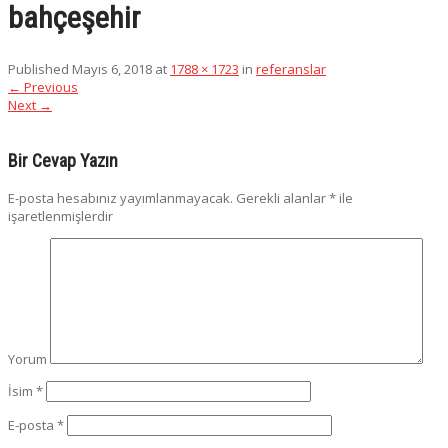
bahçeşehir
Published
Mayıs 6, 2018
at
1788 × 1723
in
referanslar
←
Previous
Next
→
Bir Cevap Yazın
E-posta hesabınız yayımlanmayacak.
Gerekli alanlar
*
ile
işaretlenmişlerdir
Yorum
İsim
*
E-posta
*