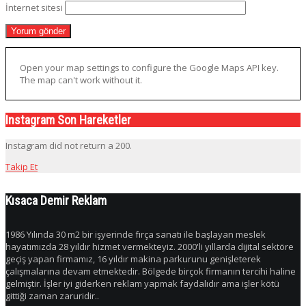
İnternet sitesi
Open your map settings to configure the Google Maps API key.
The map can't work without it.
Instagram Son Hareketler
Instagram did not return a 200.
Takip Et
Kısaca Demir Reklam
1986 Yılında 30 m2 bir işyerinde fırça sanatı ile başlayan meslek
hayatımızda 28 yıldır hizmet vermekteyiz. 2000'li yıllarda dijital sektöre
geçiş yapan firmamız, 16 yıldır makina parkurunu genişleterek
çalışmalarına devam etmektedir. Bölgede birçok firmanın tercihi haline
gelmiştir. İşler iyi giderken reklam yapmak faydalıdır ama işler kötü
gittiği zaman zaruridir..