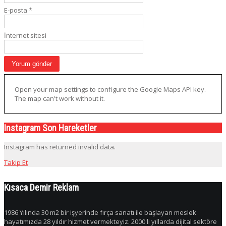
E-posta
*
İnternet sitesi
Open your map settings to configure the Google Maps API key.
The map can't work without it.
Instagram Son Hareketler
Instagram has returned invalid data.
Takip Et
Kısaca Demir Reklam
1986 Yılında 30 m2 bir işyerinde fırça sanatı ile başlayan meslek
hayatımızda 28 yıldır hizmet vermekteyiz. 2000'li yıllarda dijital sektöre