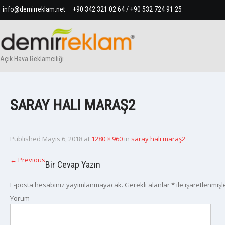
info@demirreklam.net
+90 342 321 02 64 / +90 532 724 91 25
Açık Hava Reklamcılığı
SARAY HALI MARAŞ2
Published
Mayıs 6, 2018
at
1280 × 960
in
saray halı maraş2
←
Previous
Bir Cevap Yazın
E-posta hesabınız yayımlanmayacak.
Gerekli alanlar
*
ile işaretlenmişl
Yorum