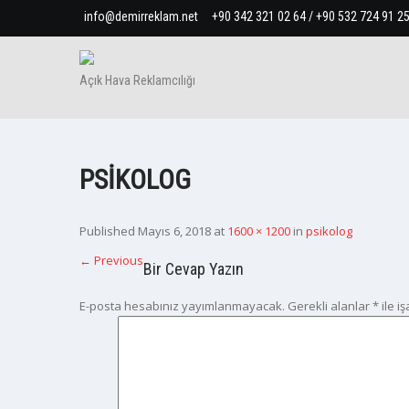
info@demirreklam.net
+90 342 321 02 64 / +90 532 724 91 2
Açık Hava Reklamcılığı
PSIKOLOG
Published
Mayıs 6, 2018
at
1600 × 1200
in
psikolog
←
Previous
Bir Cevap Yazın
E-posta hesabınız yayımlanmayacak.
Gerekli alanlar
*
ile i