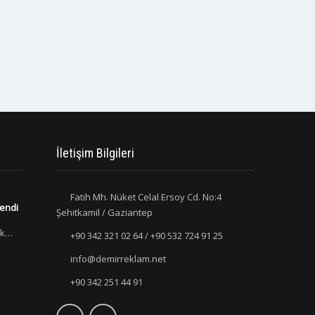
İletişim Bilgileri
Fatih Mh. Nüket Celal Ersoy Cd. No:4
lendi
Şehitkamil / Gaziantep
ık…
+90 342 321 02 64 / +90 532 724 91 25
info@demirreklam.net
+90 342 251 44 91