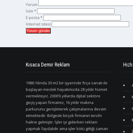
Yorum
İsim
*
E-posta
*
İnternet sitesi
Kısaca Demir Reklam
Hızlı
1986 Yılında 30 m2 bir işyerinde fırça sanatı ile
başlayan meslek hayatımızda 28 yıldır hizmet
vermekteyiz. 2000'li yıllarda dijital sektöre
geçiş yapan firmamız, 16 yıldır makina
parkurunu genişleterek çalışmalarına devam
etmektedir. Bölgede birçok firmanın tercihi
haline gelmiştir. İşler iyi giderken reklam
yapmak faydalıdır ama işler kötü gittiği zaman