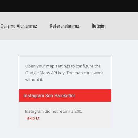
Çalışma Alanlarımız
Referanslarımız
İletişim
Open your map settings to configure the
Google Maps API key. The map can't work
without it.
Instagram Son Hareketler
Instagram did not return a 200.
Takip Et