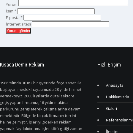
Yorum
İsim
*
E-posta
*
İnternet sitesi
Kısaca Demir Reklam
Hızlı Erişim
1986 Yılında 30 m2 bir işyerinde fırça sanatı ile
Anasayfa
başlayan meslek hayatımızda 28 yıldır hizmet
vermekteyiz. 2000'li yıllarda dijital sektöre
Hakkkımızda
geçiş yapan firmamız, 16 yıldır makina
Galeri
parkurunu genişleterek çalışmalarına devam
etmektedir. Bölgede birçok firmanın tercihi
Referanslarımı
haline gelmiştir. İşler iyi giderken reklam
yapmak faydalıdır ama işler kötü gittiği zaman
İletişim