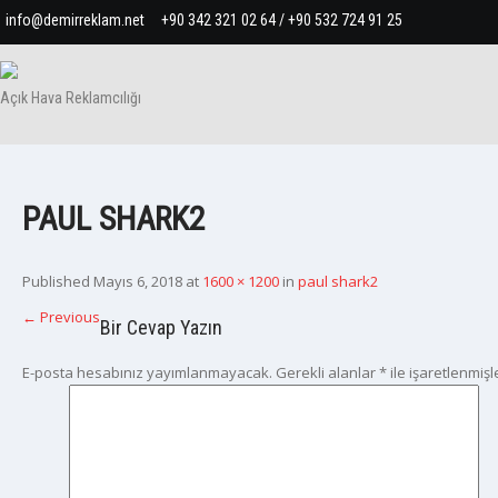
info@demirreklam.net
+90 342 321 02 64 / +90 532 724 91 25
Açık Hava Reklamcılığı
PAUL SHARK2
Published
Mayıs 6, 2018
at
1600 × 1200
in
paul shark2
←
Previous
Bir Cevap Yazın
E-posta hesabınız yayımlanmayacak.
Gerekli alanlar
*
ile işaretlenmişl