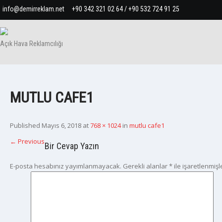
info@demirreklam.net
+90 342 321 02 64 / +90 532 724 91 25
Açık Hava Reklamcılığı
MUTLU CAFE1
Published
Mayıs 6, 2018
at
768 × 1024
in
mutlu cafe1
←
Previous
Bir Cevap Yazın
E-posta hesabınız yayımlanmayacak.
Gerekli alanlar
*
ile işaretlenmişl