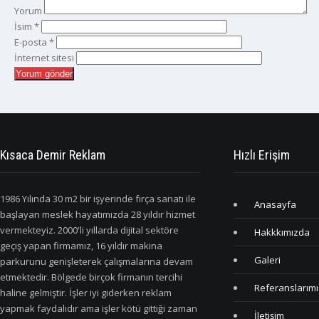
Yorum
İsim
*
E-posta
*
İnternet sitesi
Kısaca Demir Reklam
Hızlı Erişim
1986 Yılında 30 m2 bir işyerinde fırça sanatı ile
Anasayfa
başlayan meslek hayatımızda 28 yıldır hizmet
vermekteyiz. 2000'li yıllarda dijital sektöre
Hakkkımızda
geçiş yapan firmamız, 16 yıldır makina
Galeri
parkurunu genişleterek çalışmalarına devam
etmektedir. Bölgede birçok firmanın tercihi
Referanslarımı
haline gelmiştir. İşler iyi giderken reklam
yapmak faydalıdır ama işler kötü gittiği zaman
İletişim