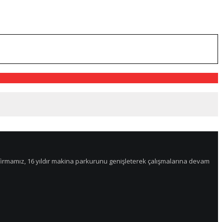
an firmamız, 16 yıldır makina parkurunu genişleterek çalışmalarına devam