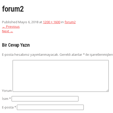
forum2
Published
Mayıs 6, 2018
at
1200 × 1600
in
forum2
←
Previous
Next
→
Bir Cevap Yazın
E-posta hesabınız yayımlanmayacak.
Gerekli alanlar
*
ile işaretlenmişler
Yorum
İsim
*
E-posta
*