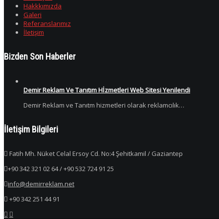
Hakkkımızda
Galeri
Referanslarımız
İletişim
Bizden Son Haberler
Demir Reklam Ve Tanıtım Hİzmetleri Web Sitesi Yenilendi
Demir Reklam ve Tanıtm hizmetleri olarak reklamcılık…
İletişim Bilgileri
Fatih Mh. Nüket Celal Ersoy Cd. No:4 Şehitkamil / Gaziantep
+90 342 321 02 64 / +90 532 724 91 25
info@demirreklam.net
+90 342 251 44 91