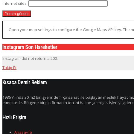
İnternet sitesi
Open your map settings to configure the Google Maps API key. The ma
Instagram Son Hareketler
Instagram did not return a 200.
Takip Et
Kısaca Demir Reklam
1986 Yılında 30 m2 bir işyerinde fırça sanatı ile başlayan meslek hayatımı
etmektedir. Bölgede birçok firmanın tercihi haline gelmiştir. İşler iyi gide
Hızlı Erişim
Anasayfa