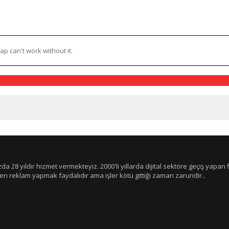
p can't work without it.
zda 28 yıldır hizmet vermekteyiz. 2000'li yıllarda dijital sektöre geçiş yap
rken reklam yapmak faydalıdır ama işler kötü gittiği zaman zaruridir..