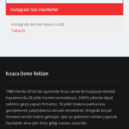
Instagram Son Hareketler
Instagram did not return a 200.
Takip Et
Kısaca Demir Reklam
1986 Yılında 30 m2 bir işyerinde fırça sanatı ile başlayan meslek
hayatımızda 28 yıldır hizmet vermekteyiz. 2000'li yıllarda dijital
sektöre geçiş yapan firmamız, 16 yıldır makina parkurunu
genişleterek çalışmalarına devam etmektedir. Bölgede birçok
firmanın tercihi haline gelmiştir. İşler iyi giderken reklam yapmak
faydalıdır ama işler kötü gittiği zaman zaruridir..