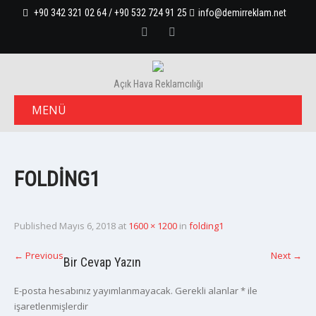
+90 342 321 02 64 / +90 532 724 91 25
info@demirreklam.net
Açık Hava Reklamcılığı
MENÜ
FOLDING1
Published
Mayıs 6, 2018
at
1600 × 1200
in
folding1
←
Previous
Next
→
Bir Cevap Yazın
E-posta hesabınız yayımlanmayacak.
Gerekli alanlar
*
ile
işaretlenmişlerdir