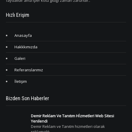
faydalıdır ama işler kötü gittiği zaman zaruridir..
Hızlı Erişim
Anasayfa
Hakkkımızda
Galeri
Referanslarımız
İletişim
Bizden Son Haberler
Demir Reklam Ve Tanıtım Hİzmetleri Web Sitesi
Yenilendi
Demir Reklam ve Tanıtm hizmetleri olarak
reklamcılık…