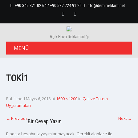
+90 342 321 02 64 / +90 532 724 91 25
info@demirreklam.net
Açık Hava Reklamcılığı
MENÜ
TOKI1
Published
Mayıs 6, 2018
at
1600 × 1200
in
Çatı ve Totem
Uygulamaları
←
Previous
Next
→
Bir Cevap Yazın
E-posta hesabınız yayımlanmayacak.
Gerekli alanlar
*
ile