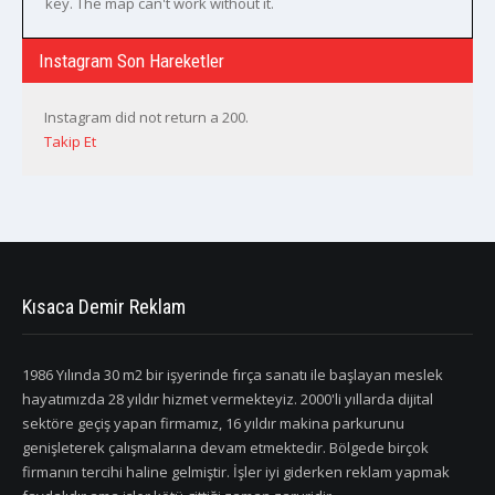
key. The map can't work without it.
Instagram Son Hareketler
Instagram did not return a 200.
Takip Et
Kısaca Demir Reklam
1986 Yılında 30 m2 bir işyerinde fırça sanatı ile başlayan meslek
hayatımızda 28 yıldır hizmet vermekteyiz. 2000'li yıllarda dijital
sektöre geçiş yapan firmamız, 16 yıldır makina parkurunu
genişleterek çalışmalarına devam etmektedir. Bölgede birçok
firmanın tercihi haline gelmiştir. İşler iyi giderken reklam yapmak