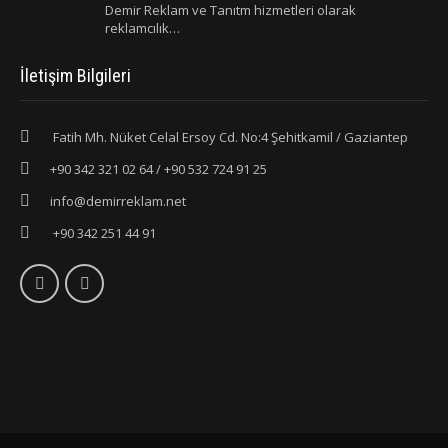
Demir Reklam ve Tanıtm hizmetleri olarak
reklamcılık…
İletişim Bilgileri
Fatih Mh. Nüket Celal Ersoy Cd. No:4 Şehitkamil / Gaziantep
+90 342 321 02 64 / +90 532 724 91 25
info@demirreklam.net
+90 342 251 44 91