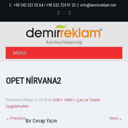
+90 342 321 02 64 / +90 532 724 91 25
info@demirreklam.net
Açık Hava Reklamcılığı
MENÜ
OPET NIRVANA2
Published
Mayıs 6, 2018
at
1200 × 1600
in
Çatı ve Totem
Uygulamaları
←
Previous
Next
→
Bir Cevap Yazın