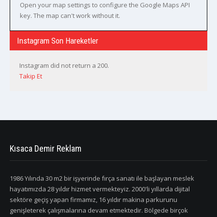
Open your map settings to configure the Google Maps API
key. The map can't work without it.
Instagram Son Hareketler
Instagram did not return a 200.
Takip Et
Kısaca Demir Reklam
1986 Yılında 30 m2 bir işyerinde fırça sanatı ile başlayan meslek
hayatımızda 28 yıldır hizmet vermekteyiz. 2000'li yıllarda dijital
sektöre geçiş yapan firmamız, 16 yıldır makina parkurunu
genişleterek çalışmalarına devam etmektedir. Bölgede birçok