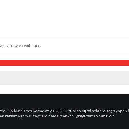
p can't work without it.
zda 28 yıldır hizmet vermekteyiz. 2000'li yıllarda dijital sektöre geçiş yap
rken reklam yapmak faydalıdır ama işler kötü gittiği zaman zaruridir..