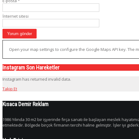
E-posta
*
İnternet sitesi
Open your map settings to configure the Google Maps API key. The ma
Instagram Son Hareketler
Instagram has returned invalid data.
Takip Et
Kısaca Demir Reklam
1986 Yılında 30 m2 bir işyerinde fırça sanatı ile başlayan meslek hayatımı
etmektedir. Bölgede birçok firmanın tercihi haline gelmiştir. İşler iyi gide