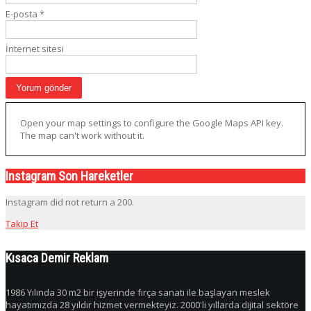
E-posta
*
İnternet sitesi
Open your map settings to configure the Google Maps API key.
The map can't work without it.
Instagram Son Hareketler
Instagram did not return a 200.
Takip Et
Kısaca Demir Reklam
1986 Yılında 30 m2 bir işyerinde fırça sanatı ile başlayan meslek
hayatımızda 28 yıldır hizmet vermekteyiz. 2000'li yıllarda dijital sektöre