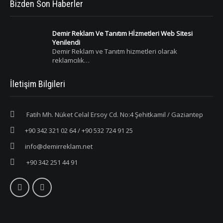
Bizden Son Haberler
Demir Reklam Ve Tanıtım Hİzmetleri Web Sitesi
Yenilendi
Demir Reklam ve Tanıtm hizmetleri olarak
reklamcılık…
İletişim Bilgileri
Fatih Mh. Nüket Celal Ersoy Cd. No:4 Şehitkamil / Gaziantep
+90 342 321 02 64 / +90 532 724 91 25
info@demirreklam.net
+90 342 251 44 91