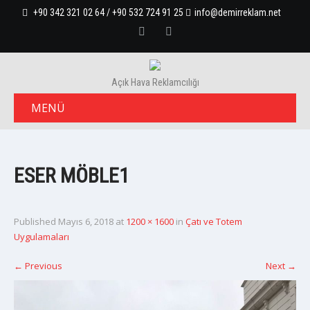
+90 342 321 02 64 / +90 532 724 91 25
info@demirreklam.net
Açık Hava Reklamcılığı
MENÜ
ESER MÖBLE1
Published
Mayıs 6, 2018
at
1200 × 1600
in
Çatı ve Totem
Uygulamaları
←
Previous
Next
→