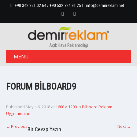
+90 342 321 02 64 / +90 532 724 91 25
info@demirreklam.net
Açık Hava Reklamcılığı
MENÜ
FORUM BILBOARD9
Published
Mayıs 6, 2018
at
1600 × 1200
in
Bilboard Reklam
Uygulamaları
←
Previous
Next
→
Bir Cevap Yazın