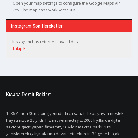
Open your map settings to configure the Google Maps API
key. The map can't work without it.
Instagram Son Hareketler
Instagram has returned invalid data.
Takip Et
Kısaca Demir Reklam
1986 Yılında 30 m2 bir işyerinde fırça sanatı ile başlayan meslek
hayatımızda 28 yıldır hizmet vermekteyiz. 2000'li yıllarda dijital
sektöre geçiş yapan firmamız, 16 yıldır makina parkurunu
genişleterek çalışmalarına devam etmektedir. Bölgede birçok