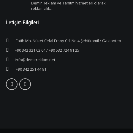
Demir Reklam ve Tanıtm hizmetleri olarak
reklamcılık…
İletişim Bilgileri
Fatih Mh. Nüket Celal Ersoy Cd. No:4 Şehitkamil / Gaziantep
+90 342 321 02 64 / +90 532 724 91 25
info@demirreklam.net
+90 342 251 44 91