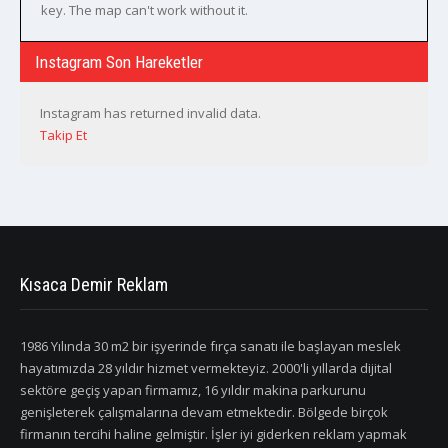
key. The map can't work without it.
Instagram Son Hareketler
Instagram has returned invalid data.
Takip Et
Kısaca Demir Reklam
1986 Yılında 30 m2 bir işyerinde fırça sanatı ile başlayan meslek
hayatımızda 28 yıldır hizmet vermekteyiz. 2000'li yıllarda dijital
sektöre geçiş yapan firmamız, 16 yıldır makina parkurunu
genişleterek çalışmalarına devam etmektedir. Bölgede birçok
firmanın tercihi haline gelmiştir. İşler iyi giderken reklam yapmak