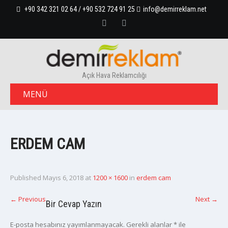
+90 342 321 02 64 / +90 532 724 91 25
info@demirreklam.net
Açık Hava Reklamcılığı
MENÜ
ERDEM CAM
Published
Mayıs 6, 2018
at
1200 × 1600
in
erdem cam
←
Previous
Next
→
Bir Cevap Yazın
E-posta hesabınız yayımlanmayacak.
Gerekli alanlar
*
ile