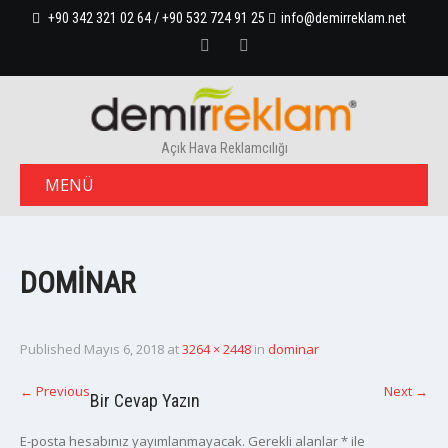
+90 342 321 02 64 / +90 532 724 91 25
info@demirreklam.net
Açık Hava Reklamcılığı
MENÜ
DOMINAR
Published
Mayıs 6, 2018
at
3264 × 2448
in
dominar
←
Previous
Next
→
Bir Cevap Yazın
E-posta hesabınız yayımlanmayacak.
Gerekli alanlar
*
ile