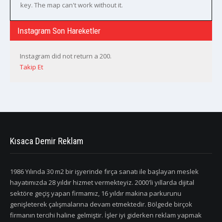
key. The map can't work without it.
Instagram Son Hareketler
Instagram did not return a 200.
Takip Et
Kısaca Demir Reklam
1986 Yılında 30 m2 bir işyerinde fırça sanatı ile başlayan meslek
hayatımızda 28 yıldır hizmet vermekteyiz. 2000'li yıllarda dijital
sektöre geçiş yapan firmamız, 16 yıldır makina parkurunu
genişleterek çalışmalarına devam etmektedir. Bölgede birçok
firmanın tercihi haline gelmiştir. İşler iyi giderken reklam yapmak