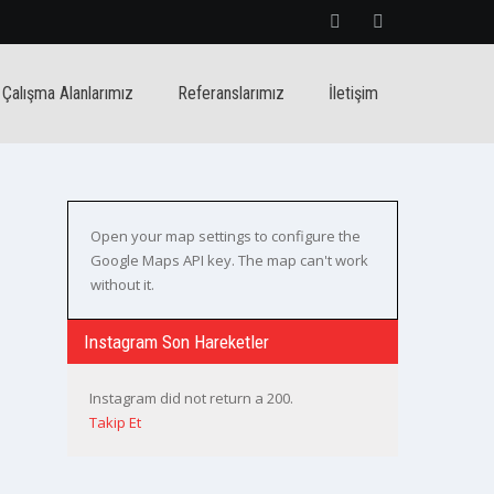
Çalışma Alanlarımız
Referanslarımız
İletişim
Open your map settings to configure the
Google Maps API key. The map can't work
without it.
Instagram Son Hareketler
Instagram did not return a 200.
Takip Et