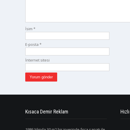
İsim
*
E-posta
*
İnternet sitesi
Kısaca Demir Reklam
Hızlı
1986 Yılında 30 m2 bir işyerinde fırça sanatı ile