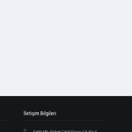
İletişim Bilgileri
Fatih Mh. Nüket Celal Ersoy Cd. No:4