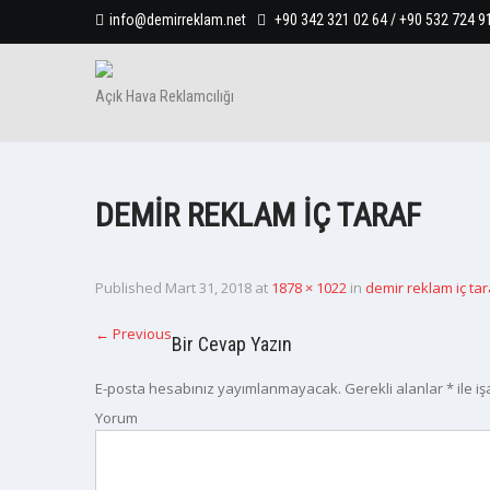
info@demirreklam.net
+90 342 321 02 64 / +90 532 724 9
Açık Hava Reklamcılığı
DEMIR REKLAM IÇ TARAF
Published
Mart 31, 2018
at
1878 × 1022
in
demir reklam iç tar
←
Previous
Bir Cevap Yazın
E-posta hesabınız yayımlanmayacak.
Gerekli alanlar
*
ile i
Yorum