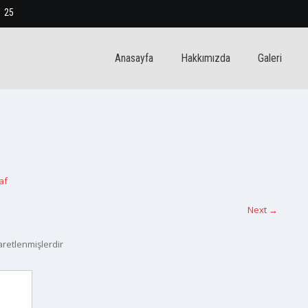
1 25
Anasayfa
Hakkımızda
Galeri
af
Next
→
şaretlenmişlerdir