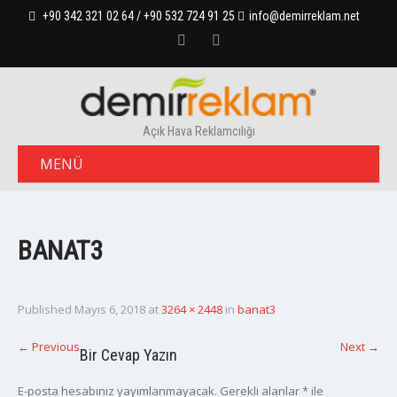
+90 342 321 02 64 / +90 532 724 91 25
info@demirreklam.net
Açık Hava Reklamcılığı
MENÜ
BANAT3
Published
Mayıs 6, 2018
at
3264 × 2448
in
banat3
←
Previous
Next
→
Bir Cevap Yazın
E-posta hesabınız yayımlanmayacak.
Gerekli alanlar
*
ile