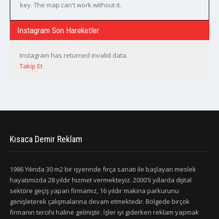
key. The map can't work without it.
Instagram Son Hareketler
Instagram has returned invalid data.
Takip Et
Kısaca Demir Reklam
1986 Yılında 30 m2 bir işyerinde fırça sanatı ile başlayan meslek
hayatımızda 28 yıldır hizmet vermekteyiz. 2000'li yıllarda dijital
sektöre geçiş yapan firmamız, 16 yıldır makina parkurunu
genişleterek çalışmalarına devam etmektedir. Bölgede birçok
firmanın tercihi haline gelmiştir. İşler iyi giderken reklam yapmak