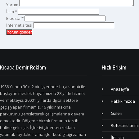
Yorum
İsim
*
E-posta
*
İnternet sitesi
Kısaca Demir Reklam
Hızlı Erişim
1986 Yılında 30 m2 bir işyerinde fırça sanatı ile
Anasayfa
başlayan meslek hayatımızda 28 yıldır hizmet
vermekteyiz. 2000'li yıllarda dijital sektöre
Hakkkımızda
geçiş yapan firmamız, 16 yıldır makina
Galeri
parkurunu genişleterek çalışmalarına devam
etmektedir. Bölgede birçok firmanın tercihi
Referanslarımı
haline gelmiştir. İşler iyi giderken reklam
yapmak faydalıdır ama işler kötü gittiği zaman
İletişim