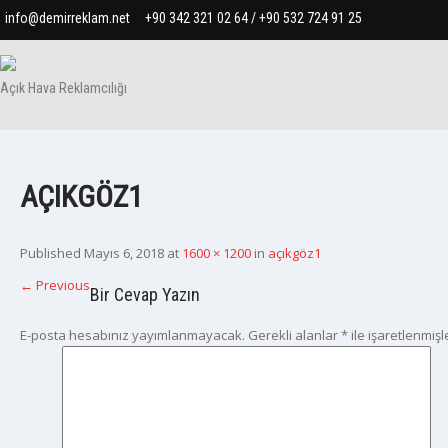
info@demirreklam.net
+90 342 321 02 64 / +90 532 724 91 25
Açık Hava Reklamcılığı
AÇIKGÖZ1
Published
Mayıs 6, 2018
at
1600 × 1200
in
açıkgöz1
←
Previous
Bir Cevap Yazın
E-posta hesabınız yayımlanmayacak.
Gerekli alanlar
*
ile işaretlenmişl